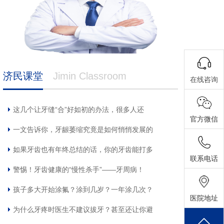
济民课堂
Jimin Classroom
在线咨询
这几个让牙缝“合”好如初的办法，很多人还
官方微信
一文告诉你，牙龈萎缩究竟是如何悄悄发展的
如果牙齿也有年终总结的话，你的牙齿能打多
联系电话
警惕！牙齿健康的“慢性杀手”——牙周病！
孩子多大开始涂氟？涂到几岁？一年涂几次？
医院地址
为什么牙疼时医生不建议拔牙？甚至还让你避