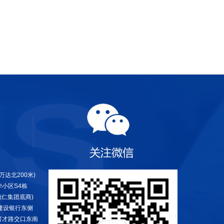
达北200米)
小区S4栋
仁集团底商)
建设银行东侧
育才路交口东南