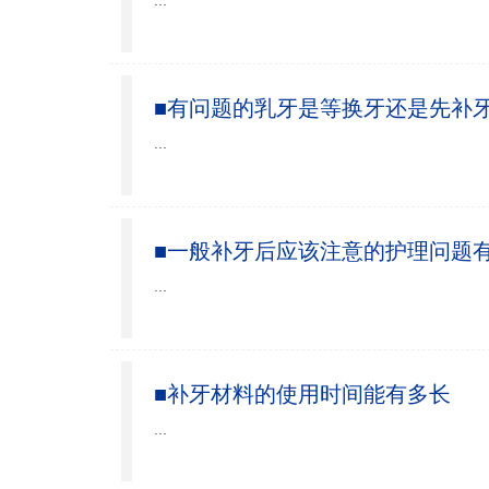
...
■有问题的乳牙是等换牙还是先补
...
■一般补牙后应该注意的护理问题
...
■补牙材料的使用时间能有多长
...