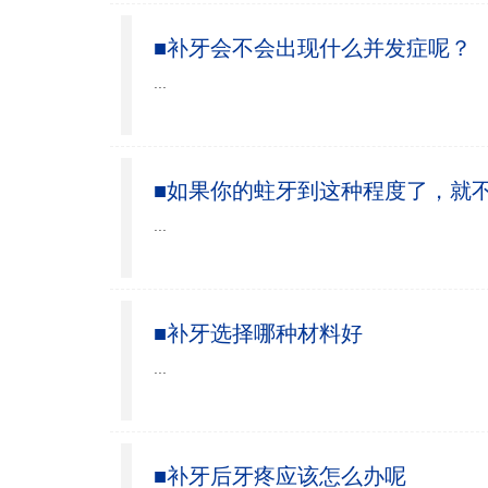
■补牙会不会出现什么并发症呢？
...
■如果你的蛀牙到这种程度了，就
...
■补牙选择哪种材料好
...
■补牙后牙疼应该怎么办呢