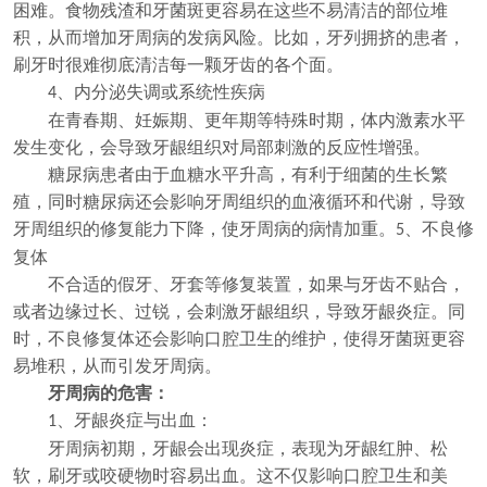
困难。食物残渣和牙菌斑更容易在这些不易清洁的部位堆
积，从而增加牙周病的发病风险。比如，牙列拥挤的患者，
刷牙时很难彻底清洁每一颗牙齿的各个面。
、内分泌失调或系统性疾病
4
在青春期、妊娠期、更年期等特殊时期，体内激素水平
发生变化，会导致牙龈组织对局部刺激的反应性增强。
糖尿病患者由于血糖水平升高，有利于细菌的生长繁
殖，同时糖尿病还会影响牙周组织的血液循环和代谢，导致
牙周组织的修复能力下降，使牙周病的病情加重。
、不良修
5
复体
不合适的假牙、牙套等修复装置，如果与牙齿不贴合，
或者边缘过长、过锐，会刺激牙龈组织，导致牙龈炎症。同
时，不良修复体还会影响口腔卫生的维护，使得牙菌斑更容
易堆积，从而引发牙周病。
牙周病的危害
：
、
牙龈炎症与出血：
1
牙周病初期，牙龈会出现炎症，表现为牙龈红肿、松
软，刷牙或咬硬物时容易出血。这不仅影响口腔卫生和美