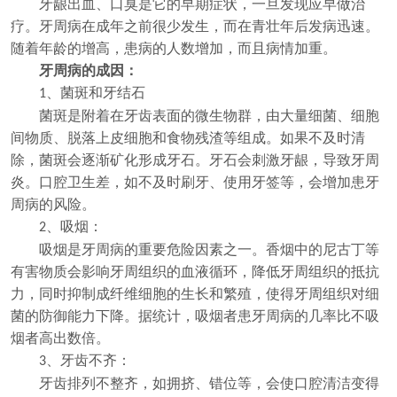
牙龈出血、口臭是它的早期症状，一旦发现应早做治
疗。牙周病在成年之前很少发生，而在青壮年后发病迅速。
随着年龄的增高，患病的人数增加，而且病情加重。
牙周病的成因
：
、菌斑和牙结石
1
菌斑是附着在牙齿表面的微生物群，由大量细菌、细胞
间物质、脱落上皮细胞和食物残渣等组成。如果不及时清
除，菌斑会逐渐矿化形成牙石。牙石会刺激牙龈，导致牙周
炎。口腔卫生差，如不及时刷牙、使用牙签等，会增加患牙
周病的风险。
、吸烟：
2
吸烟是牙周病的重要危险因素之一。香烟中的尼古丁等
有害物质会影响牙周组织的血液循环，降低牙周组织的抵抗
力，同时抑制成纤维细胞的生长和繁殖，使得牙周组织对细
菌的防御能力下降。据统计，吸烟者患牙周病的几率比不吸
烟者高出数倍。
、牙齿不齐：
3
牙齿排列不整齐，如拥挤、错位等，会使口腔清洁变得