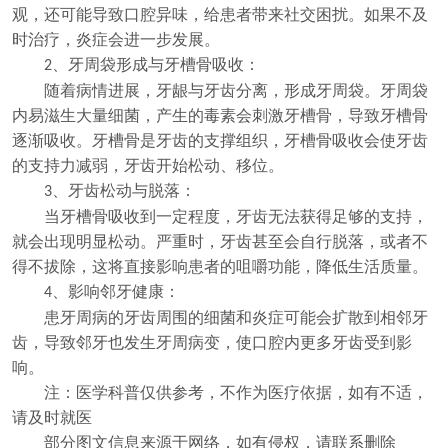
观，还可能导致口腔异味，给患者带来社交困扰。如果不及
时治疗，炎症会进一步发展。
、
牙周袋形成与牙槽骨吸收：
2
随着病情进展，牙龈与牙齿分离，形成牙周袋。牙周袋
内易滋生大量细菌，产生的毒素会刺激牙槽骨，导致牙槽骨
逐渐吸收。牙槽骨是牙齿的支撑组织，牙槽骨吸收会使牙齿
的支持力减弱，牙齿开始松动、移位。
、
牙齿松动与脱落：
3
当牙槽骨吸收到一定程度，牙齿无法获得足够的支持，
就会出现明显松动。严重时，牙齿甚至会自行脱落，或者不
得不拔除，这将直接影响患者的咀嚼功能，降低生活质量。
、
影响邻牙健康：
4
患牙周病的牙齿周围的细菌和炎症可能会扩散到相邻牙
齿，导致邻牙也发生牙周病变，使口腔内更多牙齿受到影
响。
注：医学科普仅供参考，不作为医疗依据，如有不适，
请及时就医
部分图文信息来源于网络，如有侵权，请联系删除