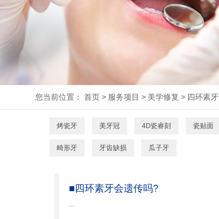
您当前位置：
首页
>
服务项目
>
美学修复
>
四环素牙
烤瓷牙
美牙冠
4D瓷睿刻
瓷贴面
畸形牙
牙齿缺损
瓜子牙
■四环素牙会遗传吗?
...