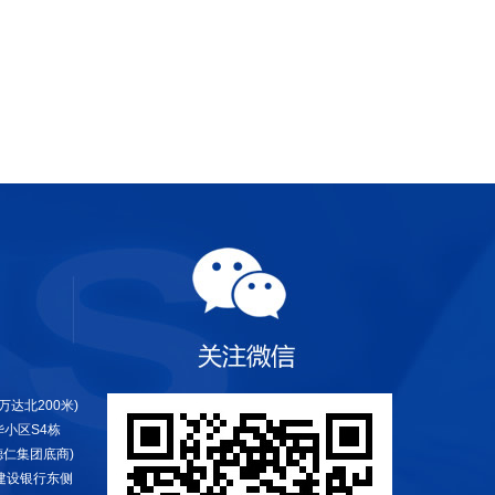
达北200米)
小区S4栋
仁集团底商)
建设银行东侧