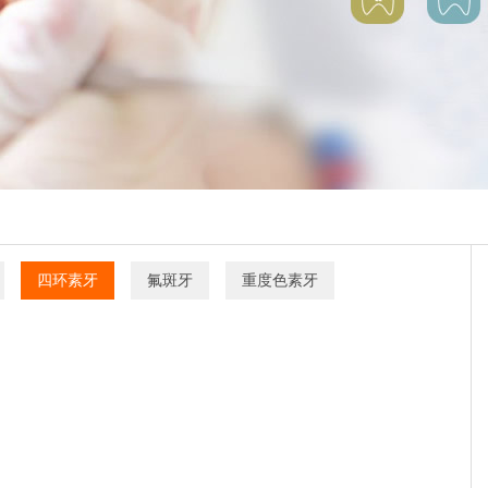
四环素牙
氟斑牙
重度色素牙