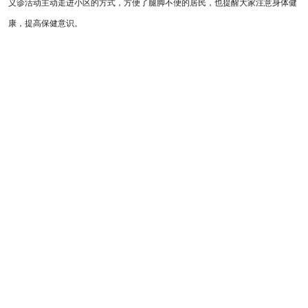
义诊活动主动走进小区的方式，方便了腿脚不便的居民，也提醒大家注意身体健
康，提高保健意识。